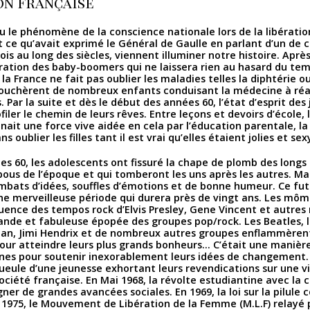
on Française
 le phénomène de la conscience nationale lors de la libération
t ce qu’avait exprimé le Général de Gaulle en parlant d’un de 
fois au long des siècles, viennent illuminer notre histoire. Aprè
ération des baby-boomers qui ne laissera rien au hasard du tem
la France ne fait pas oublier les maladies telles la diphtérie ou
touchèrent de nombreux enfants conduisant la médecine à réal
 Par la suite et dès le début des années 60, l’état d’esprit des
ler le chemin de leurs rêves. Entre leçons et devoirs d’école, 
ait une force vive aidée en cela par l’éducation parentale, la
ns oublier les filles tant il est vrai qu’elles étaient jolies et sex
s 60, les adolescents ont fissuré la chape de plomb des longs 
bous de l’époque et qui tomberont les uns après les autres. Ma
mbats d’idées, souffles d’émotions et de bonne humeur. Ce fut
 merveilleuse période qui durera près de vingt ans. Les môm
fluence des tempos rock d’Elvis Presley, Gene Vincent et autres 
ande et fabuleuse épopée des groupes pop/rock. Les Beatles, l
lan, Jimi Hendrix et de nombreux autres groupes enflammèren
ur atteindre leurs plus grands bonheurs... C’était une manière
unes pour soutenir inexorablement leurs idées de changement. 
ueule d’une jeunesse exhortant leurs revendications sur une vi
ociété française. En Mai 1968, la révolte estudiantine avec la 
er de grandes avancées sociales. En 1969, la loi sur la pilule 
n 1975, le Mouvement de Libération de la Femme (M.L.F) relayé 