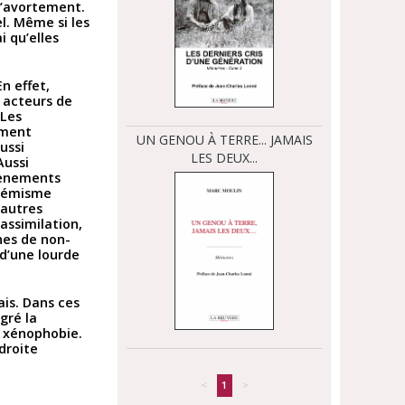
 l’avortement.
l. Même si les
i qu’elles
n effet,
s acteurs de
 Les
ement
UN GENOU À TERRE... JAMAIS
ussi
LES DEUX...
Aussi
évènements
trémisme
 autres
assimilation,
nes de non-
 d’une lourde
ais. Dans ces
gré la
a xénophobie.
droite
<
1
>