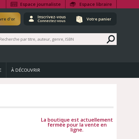
Espace journaliste
Espace libraire
Inscrivez-vous
ivre d'or
Votre panier
Connectez-vous
E
À DÉCOUVRIR
La boutique est actuellement
fermée pour la vente en
ligne.