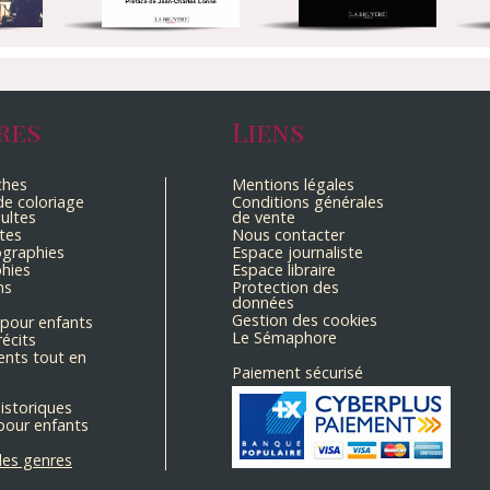
res
Liens
ches
Mentions légales
e coloriage
Conditions générales
ultes
de vente
tes
Nous contacter
ographies
Espace journaliste
hies
Espace libraire
ns
Protection des
données
Gestion des cookies
pour enfants
Le Sémaphore
récits
nts tout en
Paiement sécurisé
historiques
pour enfants
les genres