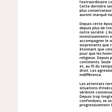
l’extraordinaire c
Cette dernière ser
plus conservateurs
auront marqué not
Depuis cette époq
depuis plus de tr
notre société. L’
investissements e
accompagner le sur
surprenants que tr
étonnant que cela
pour que les homm
religieux. Depuis 
continents. Seule 
et, au fil du tem
droit. Les agressi
indifférence.
Les attentats ter
situations d’inséc
sérénité convenue 
Depuis trop longte
confondues, se son
progressivement l