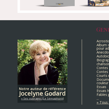
Gen
Acrosti
Album d
pour ad
Anecdo
Autobi
Biograp
chanso
Contes
Contes 
Courts 
Docume
couleur
Essais
Notre auteur de référence
Essais 
Jocelyne Godard
Fables 
...
Ses ouvrages (Le Sémaphore)
Tous 