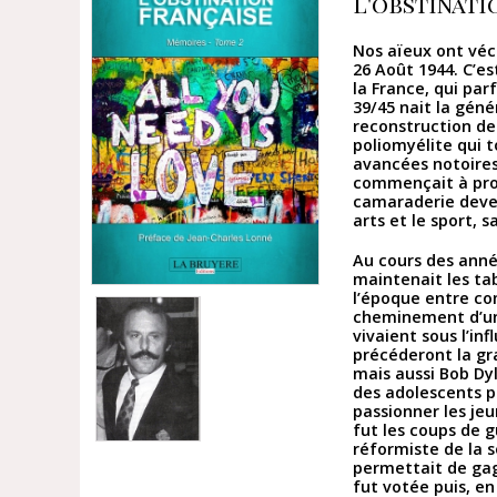
L'obstinati
Nos aïeux ont vécu
26 Août 1944. C’es
la France, qui par
39/45 nait la gén
reconstruction de 
poliomyélite qui 
avancées notoires.
commençait à profi
camaraderie deven
arts et le sport, sa
Au cours des année
maintenait les ta
l’époque entre co
cheminement d’une
vivaient sous l’in
précéderont la gr
mais aussi Bob Dy
des adolescents po
passionner les je
fut les coups de g
réformiste de la s
permettait de gagn
fut votée puis, e