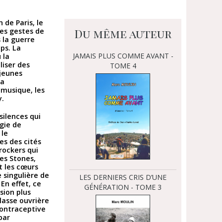
 de Paris, le
Du même auteur
ces gestes de
s la guerre
ps. La
JAMAIS PLUS COMME AVANT -
 la
iser des
TOME 4
 jeunes
la
 musique, les
y.
silences qui
gie de
 le
es des cités
rockers qui
es Stones,
t les cœurs
 singulière de
LES DERNIERS CRIS D’UNE
En effet, ce
GÉNÉRATION - TOME 3
sion plus
classe ouvrière
contraceptive
par