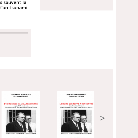
us souvent la
 d’un tsunami
>