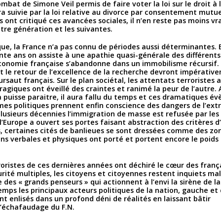
ombat de Simone Veil permis de faire voter la loi sur le droit à
a suivie par la loi relative au divorce par consentement mutue
 ont critiqué ces avancées sociales, il n’en reste pas moins vra
re génération et les suivantes.
ue, la France n’a pas connu de périodes aussi déterminantes. E
ente ans on assiste à une apathie quasi-générale des différent
économie française s’abandonne dans un immobilisme récursif.
t le retour de l’excellence de la recherche devront impérativ
saut français. Sur le plan sociétal, les attentats terroristes a
agiques ont éveillé des craintes et ranimé la peur de l’autre. 
 puisse paraitre, il aura fallu du temps et ces dramatiques 
es politiques prennent enfin conscience des dangers de l’ex
plusieurs décennies l’immigration de masse est refusée par les
l’Europe a ouvert ses portes faisant abstraction des critères d’
ps, certaines cités de banlieues se sont dressées comme des zo
ons verbales et physiques ont porté et portent encore le poids
roristes de ces dernières années ont déchiré le cœur des franç
urité multiples, les citoyens et citoyennes restent inquiets mal
des « grands penseurs » qui actionnent à l’envi la sirène de l
mps les principaux acteurs politiques de la nation, gauche et 
t enlisés dans un profond déni de réalités en laissant bâtir
’échafaudage du F.N.