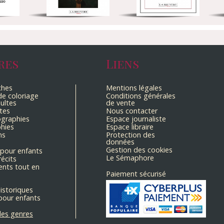
res
Liens
ches
Mentions légales
e coloriage
Conditions générales
ultes
de vente
tes
Nous contacter
ographies
Espace journaliste
hies
Espace libraire
ns
Protection des
données
Gestion des cookies
pour enfants
Le Sémaphore
récits
nts tout en
Paiement sécurisé
historiques
pour enfants
les genres