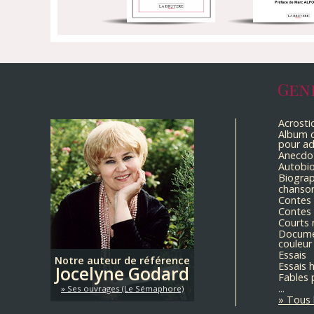
Gen
Acrosti
Album d
pour ad
Anecdo
Autobi
Biograp
chanso
Contes
Contes 
Courts 
Docume
couleur
Essais
Notre auteur de référence
Essais 
Jocelyne Godard
Fables 
...
Ses ouvrages (Le Sémaphore)
Tous 