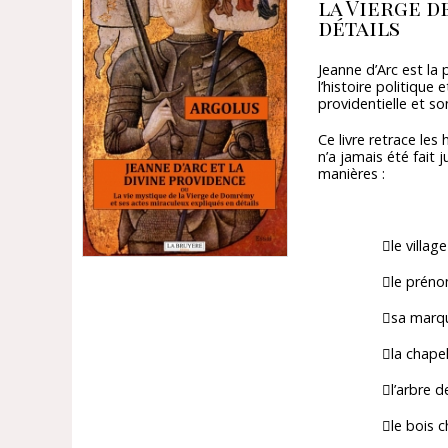
la Vierge d
détails
Jeanne d’Arc est la
l’histoire politique
providentielle et son
Ce livre retrace les
n’a jamais été fait 
manières :
le village d
le prénom d
sa marque à l
la chapelle 
l’arbre des 
le bois ch