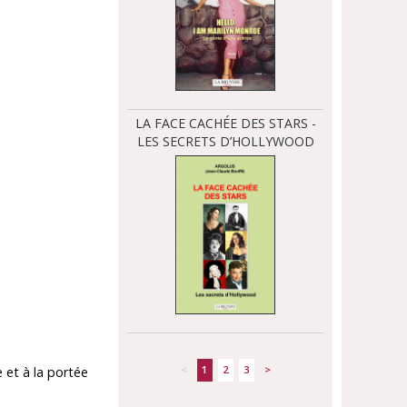
LA FACE CACHÉE DES STARS -
LES SECRETS D’HOLLYWOOD
<
1
2
3
>
e et à la portée