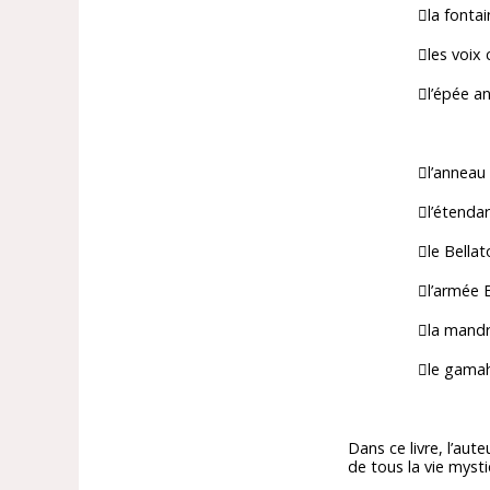
la fontaine 
les voix cél
l’épée anti
l’anneau ma
l’étendard 
le Bellato
l’armée Bla
la mandrag
le gamah
Dans ce livre, l’aut
de tous la vie mys