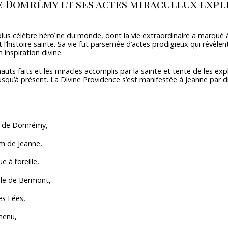
e Domrémy et ses actes miraculeux expl
 plus célèbre héroïne du monde, dont la vie extraordinaire a marqué à
 et l’histoire sainte. Sa vie fut parsemée d’actes prodigieux qui révèle
 inspiration divine.
 hauts faits et les miracles accomplis par la sainte et tente de les exp
jusqu’à présent. La Divine Providence s’est manifestée à Jeanne par d
e Domrémy,
e Jeanne,
’oreille,
de Bermont,
Fées,
enu,