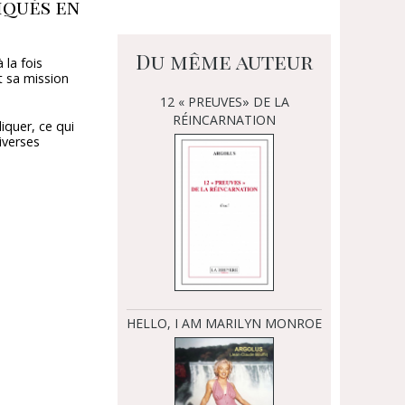
iqués en
Du même auteur
 la fois
nt sa mission
12 « PREUVES» DE LA
RÉINCARNATION
liquer, ce qui
iverses
HELLO, I AM MARILYN MONROE