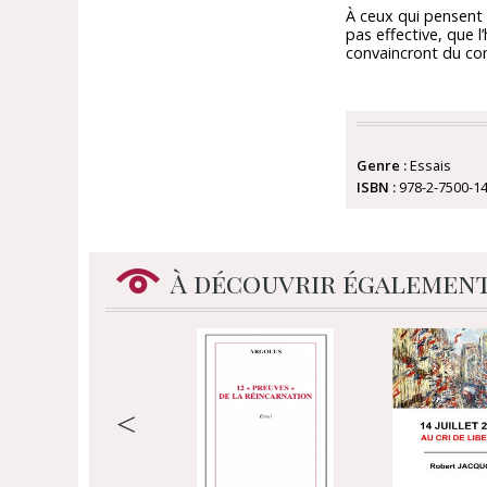
À ceux qui pensent q
pas effective, que l
convaincront du cont
Genre :
Essais
ISBN :
978-2-7500-1
À découvrir égalemen
<