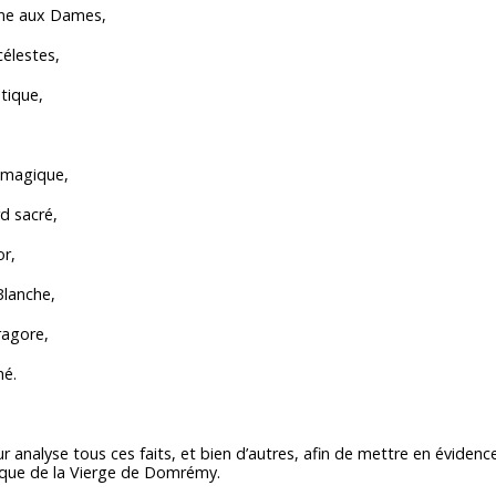
aux Dames,
estes,
que,
gique,
sacré,
r,
nche,
ore,
é.
eur analyse tous ces faits, et bien d’autres, afin de mettre en évidenc
tique de la Vierge de Domrémy.