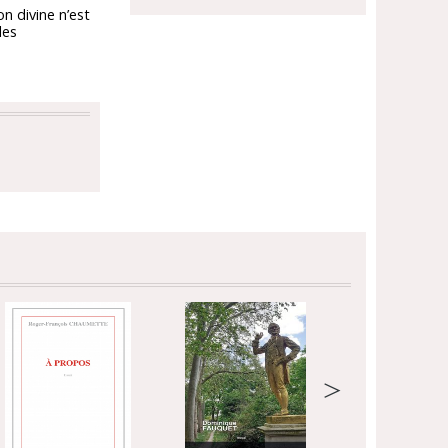
on divine n’est
les
>