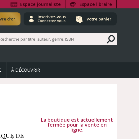
Espace journaliste
Espace libraire
Inscrivez-vous
ivre d'or
Votre panier
Connectez-vous
E
À DÉCOUVRIR
La boutique est actuellement
fermée pour la vente en
ligne.
ique de